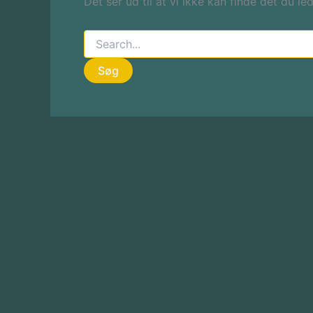
Det ser ud til at vi ikke kan finde det du le
Søg
efter: