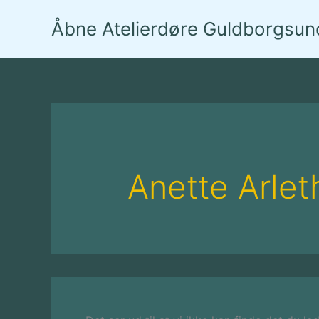
Gå
Åbne Atelierdøre Guldborgsun
til
indholdet
Anette Arlet