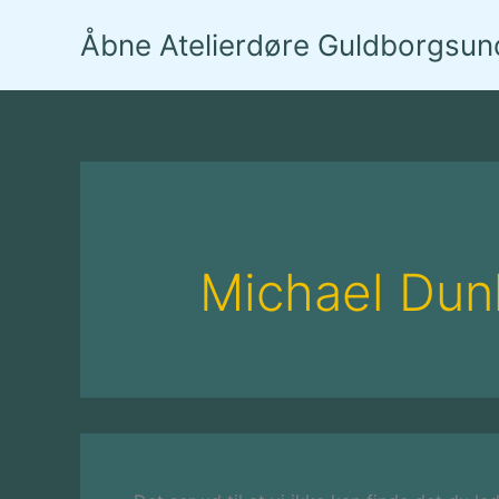
Gå
Åbne Atelierdøre Guldborgsun
til
indholdet
Michael Dun