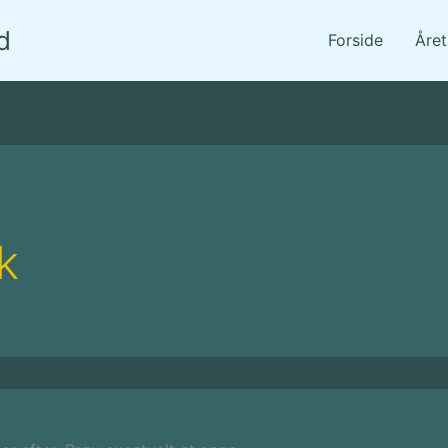
d
Forside
Åre
k