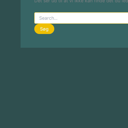
Det ser ud til at vi ikke kan finde det du le
Søg
efter: