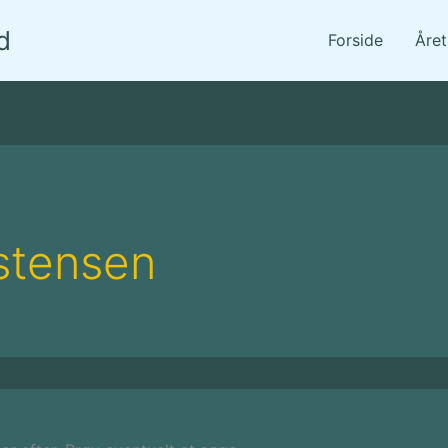
d
Forside
Åre
stensen