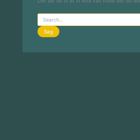
Det ser ud til at vi ikke kan finde det du le
Søg
efter: