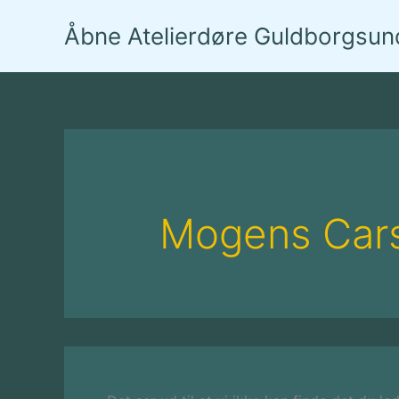
Gå
Åbne Atelierdøre Guldborgsun
til
indholdet
Mogens Car