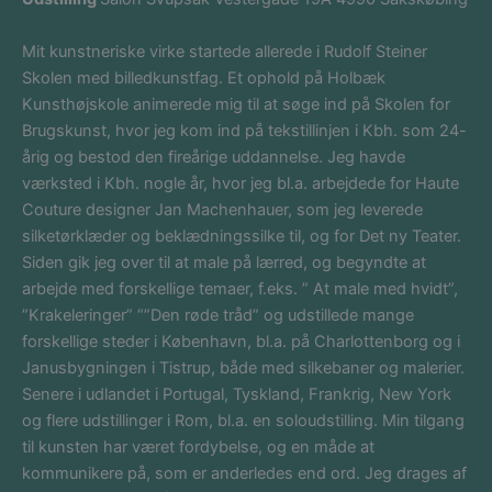
Mit kunstneriske virke startede allerede i Rudolf Steiner
Skolen med billedkunstfag. Et ophold på Holbæk
Kunsthøjskole animerede mig til at søge ind på Skolen for
Brugskunst, hvor jeg kom ind på tekstillinjen i Kbh. som 24-
årig og bestod den fireårige uddannelse. Jeg havde
værksted i Kbh. nogle år, hvor jeg bl.a. arbejdede for Haute
Couture designer Jan Machenhauer, som jeg leverede
silketørklæder og beklædningssilke til, og for Det ny Teater.
Siden gik jeg over til at male på lærred, og begyndte at
arbejde med forskellige temaer, f.eks. ” At male med hvidt”,
”Krakeleringer” ””Den røde tråd” og udstillede mange
forskellige steder i København, bl.a. på Charlottenborg og i
Janusbygningen i Tistrup, både med silkebaner og malerier.
Senere i udlandet i Portugal, Tyskland, Frankrig, New York
og flere udstillinger i Rom, bl.a. en soloudstilling. Min tilgang
til kunsten har været fordybelse, og en måde at
kommunikere på, som er anderledes end ord. Jeg drages af