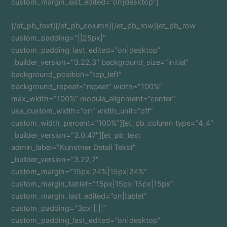
custom_margin_last_edited=”on|desktop”]
[/et_pb_text][/et_pb_column][/et_pb_row][et_pb_row
custom_padding=”||25px|”
custom_padding_last_edited=”on|desktop”
_builder_version=”3.22.3″ background_size=”initial”
background_position=”top_left”
background_repeat=”repeat” width=”100%”
max_width=”100%” module_alignment=”center”
use_custom_width=”on” width_unit=”off”
custom_width_percent=”100%”][et_pb_column type=”4_4″
_builder_version=”3.0.47″][et_pb_text
admin_label=”Kunstner Detail Tekst”
_builder_version=”3.22.7″
custom_margin=”15px|24%|15px|24%”
custom_margin_tablet=”15px|15px|15px|15px”
custom_margin_last_edited=”on|tablet”
custom_padding=”3px|||||”
custom_padding_last_edited=”on|desktop”