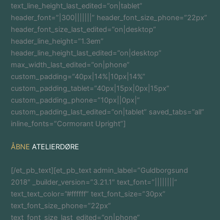
text_line_height_last_edited=”on|tablet”
header_font=”|300|||||||” header_font_size_phone=”22px”
header_font_size_last_edited=”on|desktop”
header_line_height=”1.3em”
header_line_height_last_edited=”on|desktop”
max_width_last_edited=”on|phone”
custom_padding=”40px|14%|10px|14%”
custom_padding_tablet=”40px|15px|0px|15px”
custom_padding_phone=”10px||0px|”
custom_padding_last_edited=”on|tablet” saved_tabs=”all”
inline_fonts=”Cormorant Upright”]
ÅBNE
ATELIERDØRE
[/et_pb_text][et_pb_text admin_label=”Guldborgsund
2018″ _builder_version=”3.21.1″ text_font=”||||||||”
text_text_color=”#ffffff” text_font_size=”30px”
text_font_size_phone=”22px”
text_font_size_last_edited=”on|phone”