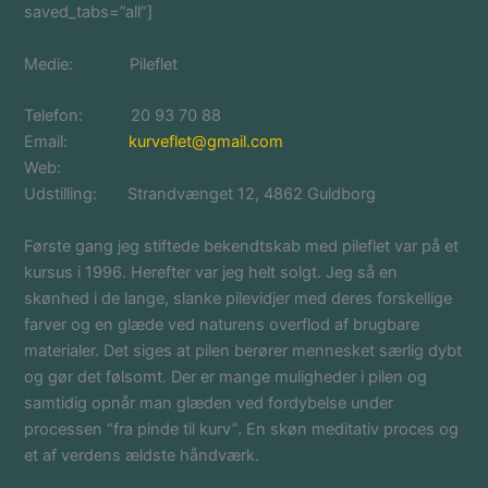
saved_tabs=”all”]
Medie: Pileflet
Telefon: 20 93 70 88
Email:
kurveflet@gmail.com
Web:
Udstilling: Strandvænget 12, 4862 Guldborg
Første gang jeg stiftede bekendtskab med pileflet var på et
kursus i 1996. Herefter var jeg helt solgt. Jeg så en
skønhed i de lange, slanke pilevidjer med deres forskellige
farver og en glæde ved naturens overflod af brugbare
materialer. Det siges at pilen berører mennesket særlig dybt
og gør det følsomt. Der er mange muligheder i pilen og
samtidig opnår man glæden ved fordybelse under
processen “fra pinde til kurv”. En skøn meditativ proces og
et af verdens ældste håndværk.