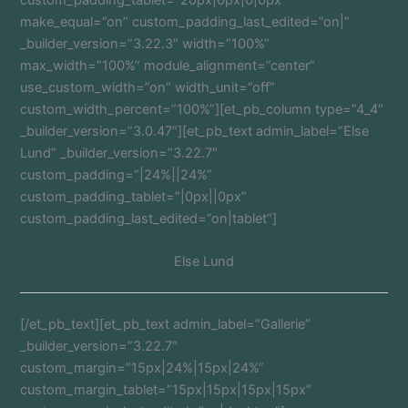
custom_padding_tablet=”20px|0px|0|0px”
make_equal=”on” custom_padding_last_edited=”on|”
_builder_version=”3.22.3″ width=”100%”
max_width=”100%” module_alignment=”center”
use_custom_width=”on” width_unit=”off”
custom_width_percent=”100%”][et_pb_column type=”4_4″
_builder_version=”3.0.47″][et_pb_text admin_label=”Else
Lund” _builder_version=”3.22.7″
custom_padding=”|24%||24%”
custom_padding_tablet=”|0px||0px”
custom_padding_last_edited=”on|tablet”]
Else Lund
[/et_pb_text][et_pb_text admin_label=”Gallerie”
_builder_version=”3.22.7″
custom_margin=”15px|24%|15px|24%”
custom_margin_tablet=”15px|15px|15px|15px”