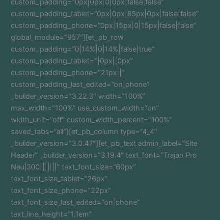
custom_padding=”0px|0px|0|0px|false|false”
custom_padding_tablet=”0px|0px|85px|0px|false|false”
custom_padding_phone=”0px|15px|0|15px|false|false”
global_module=”957″][et_pb_row
custom_padding=”0|14%|0|14%|false|true”
custom_padding_tablet=”|0px||0px”
custom_padding_phone=”21px||”
custom_padding_last_edited=”on|phone”
_builder_version=”3.22.3″ width=”100%”
max_width=”100%” use_custom_width=”on”
width_unit=”off” custom_width_percent=”100%”
saved_tabs=”all”][et_pb_column type=”4_4″
_builder_version=”3.0.47″][et_pb_text admin_label=”Site
Header” _builder_version=”3.19.4″ text_font=”Trajan Pro
Neu|300|||||||” text_font_size=”60px”
text_font_size_tablet=”26px”
text_font_size_phone=”22px”
text_font_size_last_edited=”on|phone”
text_line_height=”1.1em”