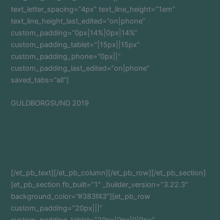
text_letter_spacing=”4px” text_line_height=”1em”
text_line_height_last_edited=”on|phone”
custom_padding=”0px|14%|0px|14%”
custom_padding_tablet=”|15px||15px”
custom_padding_phone=”0px||”
custom_padding_last_edited=”on|phone”
saved_tabs=”all”]
GULDBORGSUND 2019
[/et_pb_text][/et_pb_column][/et_pb_row][/et_pb_section]
[et_pb_section fb_built=”1″ _builder_version=”3.22.3″
background_color=”#383f43″][et_pb_row
custom_padding=”20px|||”