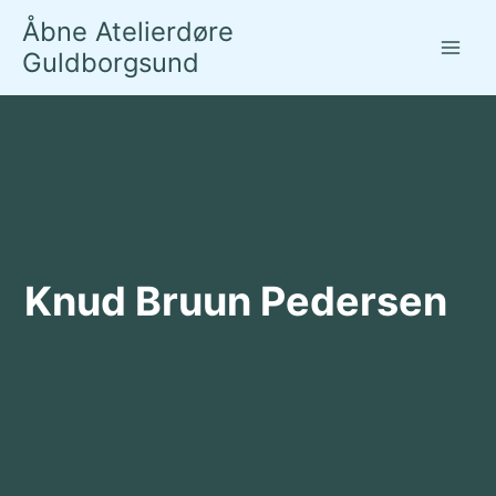
Gå
Åbne Atelierdøre
til
Guldborgsund
indholdet
Knud Bruun Pedersen