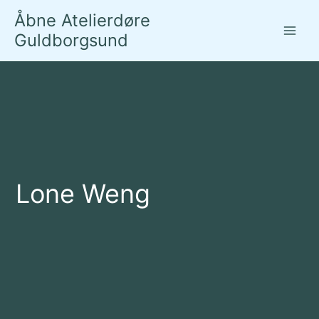
Gå
Åbne Atelierdøre
til
Guldborgsund
indholdet
Lone Weng